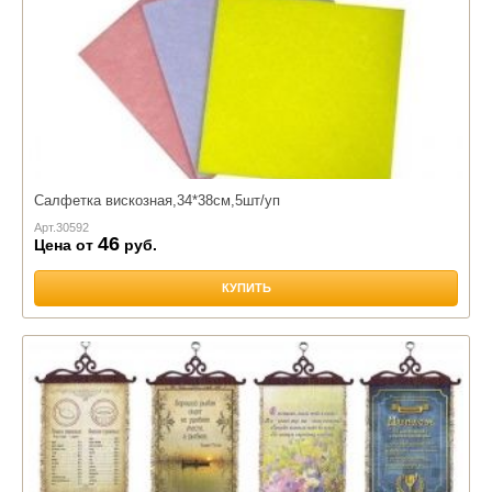
Салфетка вискозная,34*38см,5шт/уп
Арт.
30592
46
Цена от
руб.
КУПИТЬ