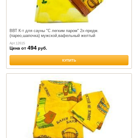
ВВТ К-т для сауны "С легким паром" 2х-предм.
(парео,шапочка) мужской,вафельный желтый
Арт.
12615
494
Цена от
руб.
КУПИТЬ