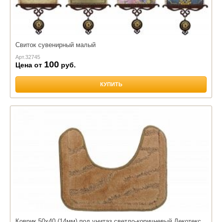
Свиток сувенирный малый
Арт.
32745
100
Цена от
руб.
КУПИТЬ
Коврик 50х40,(14мм) под унитаз,светло-коричневый,Декотекс