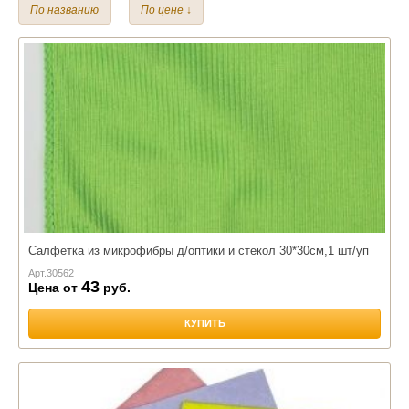
По названию
По цене ↓
Микрофибра
Полиэстер
Хлопок
Махра
Вискоза
Размер:
45*45 см.
Наполнитель:
Лебяжий пух
Салфетка из микрофибры д/оптики и стекол 30*30см,1 шт/уп
Арт.
30562
43
Цена от
руб.
КУПИТЬ