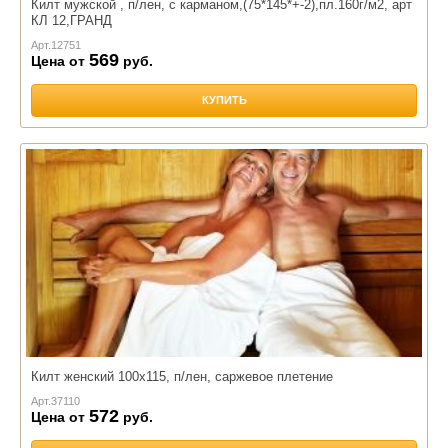
Килт мужской , п/лен, с карманом,(75*145*+-2),пл.160г/м2, арт
КЛ 12,ГРАНД
Арт.
12751
569
Цена от
руб.
КУПИТЬ
Килт женский 100х115, п/лен, саржевое плетение
Арт.
37110
572
Цена от
руб.