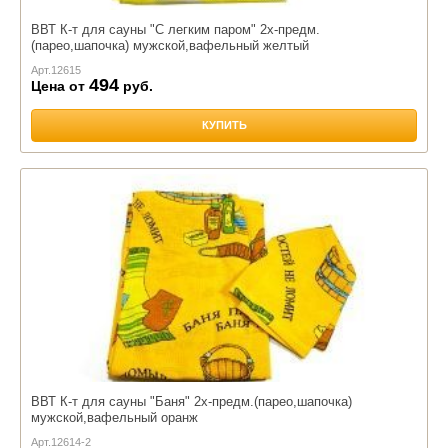
ВВТ К-т для сауны "С легким паром" 2х-предм.
(парео,шапочка) мужской,вафельный желтый
Арт.
12615
494
Цена от
руб.
КУПИТЬ
ВВТ К-т для сауны "Баня" 2х-предм.(парео,шапочка)
мужской,вафельный оранж
Арт.
12614-2