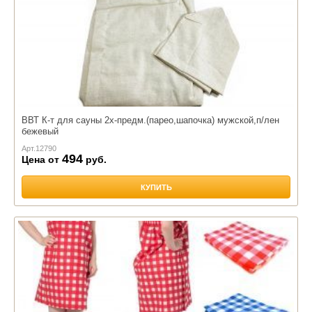
ВВТ К-т для сауны 2х-предм.(парео,шапочка) мужской,п/лен
бежевый
Арт.
12790
494
Цена от
руб.
КУПИТЬ