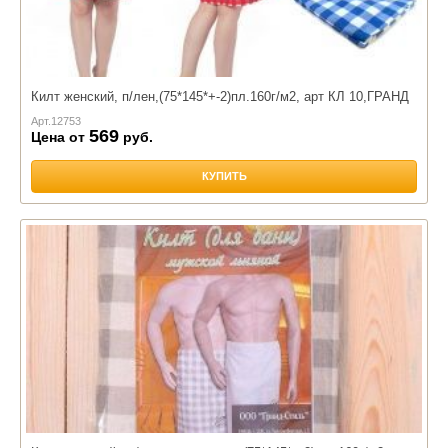
Килт женский, п/лен,(75*145*+-2)пл.160г/м2, арт КЛ 10,ГРАНД
Арт.
12753
569
Цена от
руб.
КУПИТЬ