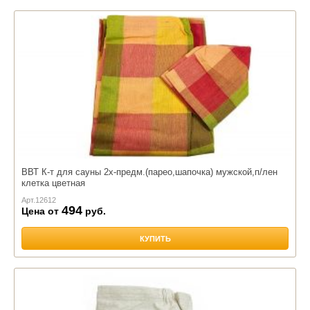
ВВТ К-т для сауны 2х-предм.(парео,шапочка) мужской,п/лен
клетка цветная
Арт.
12612
494
Цена от
руб.
КУПИТЬ