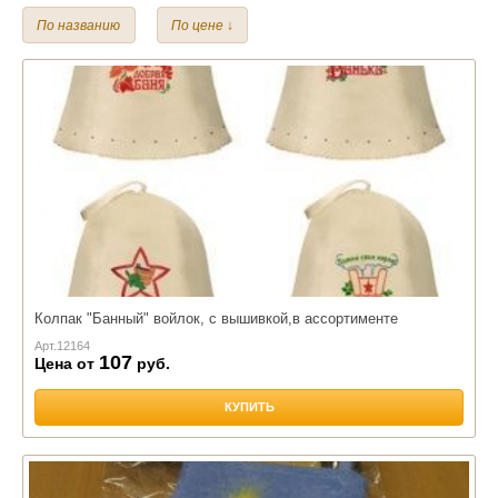
Лен
Войлок
Полиэстер
Хлопок
По названию
По цене ↓
Колпак "Банный" войлок, с вышивкой,в ассортименте
Арт.
12164
107
Цена от
руб.
КУПИТЬ