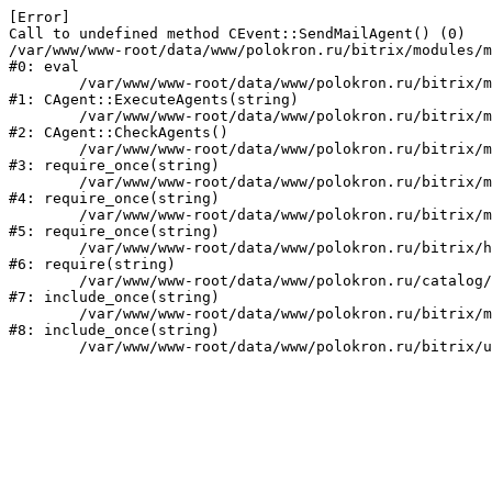
[Error] 

Call to undefined method CEvent::SendMailAgent() (0)

/var/www/www-root/data/www/polokron.ru/bitrix/modules/m
#0: eval

	/var/www/www-root/data/www/polokron.ru/bitrix/modules/main/classes/mysql/agent.php:160

#1: CAgent::ExecuteAgents(string)

	/var/www/www-root/data/www/polokron.ru/bitrix/modules/main/classes/mysql/agent.php:38

#2: CAgent::CheckAgents()

	/var/www/www-root/data/www/polokron.ru/bitrix/modules/main/include.php:248

#3: require_once(string)

	/var/www/www-root/data/www/polokron.ru/bitrix/modules/main/include/prolog_before.php:14

#4: require_once(string)

	/var/www/www-root/data/www/polokron.ru/bitrix/modules/main/include/prolog.php:7

#5: require_once(string)

	/var/www/www-root/data/www/polokron.ru/bitrix/header.php:3

#6: require(string)

	/var/www/www-root/data/www/polokron.ru/catalog/index.php:2

#7: include_once(string)

	/var/www/www-root/data/www/polokron.ru/bitrix/modules/main/include/urlrewrite.php:159

#8: include_once(string)
