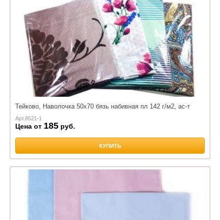
Тейково, Наволочка 50х70 бязь набивная пл 142 г/м2, ас-т
Арт.
8521-1
185
Цена от
руб.
КУПИТЬ