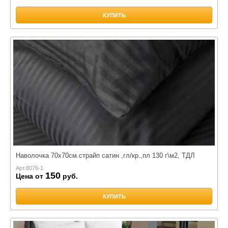
КУПИТЬ
Наволочка 70х70см.страйп сатин ,гл/кр.,пл 130 г\м2, ТДЛ
Арт.
8076-1
150
Цена от
руб.
КУПИТЬ