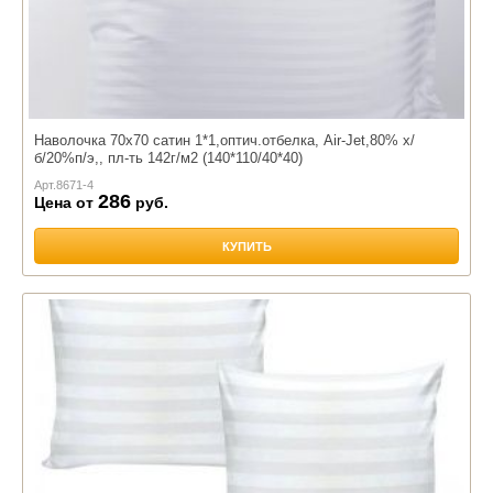
Наволочка 70х70 сатин 1*1,оптич.отбелка, Air-Jet,80% х/
б/20%п/э,, пл-ть 142г/м2 (140*110/40*40)
Арт.
8671-4
286
Цена от
руб.
КУПИТЬ