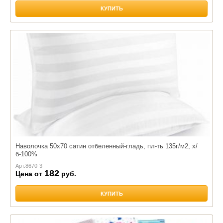
КУПИТЬ
Наволочка 50х70 сатин отбеленный-гладь, пл-ть 135г/м2, х/
б-100%
Арт.
8670-3
182
Цена от
руб.
КУПИТЬ