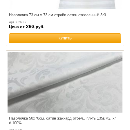
Наволочка 73 см х 73 см страйп сатин отбеленный 3*3
Арт.
30260-7
293
Цена от
руб.
КУПИТЬ
Наволочка 50х70см. сатин жаккард отбел., пл-ть 135г/м2, х/
б-100%
Арт.
8668