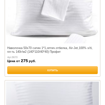
Наволочка 50х70 сатин 1*1,оптич.отбелка, Air-Jet,100% х/б,
пл-ть 140г/м2 (140*110/40*40) Профит
Арт.
8670
275
Цена от
руб.
КУПИТЬ