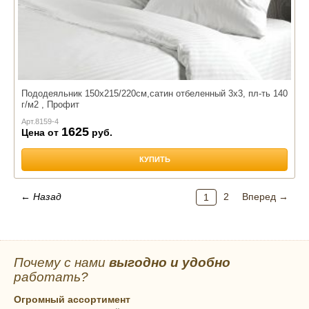
Пододеяльник 150х215/220см,сатин отбеленный 3х3, пл-ть 140
г/м2 , Профит
Арт.
8159-4
1625
Цена от
руб.
КУПИТЬ
← Назад
2
Вперед →
1
Почему с нами
выгодно и удобно
работать?
Огромный ассортимент