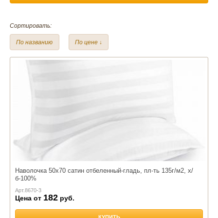
Материал:
Сортировать:
Сатин-жаккард
Сатин
По названию
По цене ↓
Размер:
50*70 см.
150*215 см.
Наволочка 50х70 сатин отбеленный-гладь, пл-ть 135г/м2, х/
б-100%
Арт.
8670-3
182
Цена от
руб.
КУПИТЬ