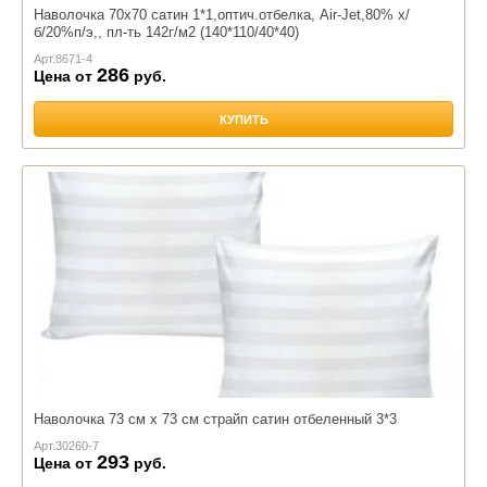
Наволочка 70х70 сатин 1*1,оптич.отбелка, Air-Jet,80% х/
б/20%п/э,, пл-ть 142г/м2 (140*110/40*40)
Арт.
8671-4
286
Цена от
руб.
КУПИТЬ
Наволочка 73 см х 73 см страйп сатин отбеленный 3*3
Арт.
30260-7
293
Цена от
руб.