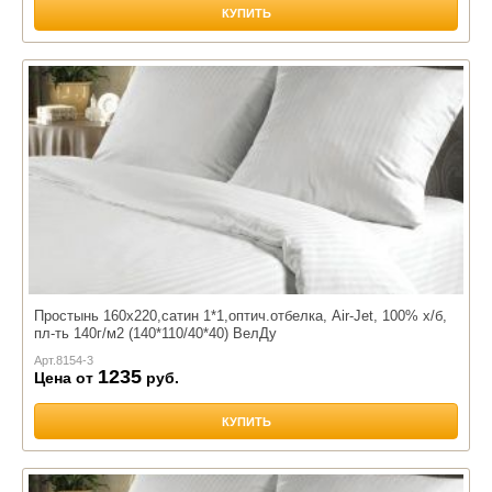
КУПИТЬ
Простынь 160х220,сатин 1*1,оптич.отбелка, Air-Jet, 100% х/б,
пл-ть 140г/м2 (140*110/40*40) ВелДу
Арт.
8154-3
1235
Цена от
руб.
КУПИТЬ