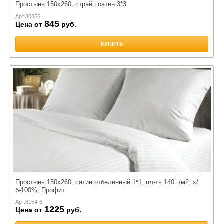
Простыня 150х260, страйп сатин 3*3
Арт.
30856
845
Цена от
руб.
КУПИТЬ
Простынь 150х260, сатин отбеленный 1*1, пл-ть 140 г/м2, х/
б-100%, Профит
Арт.
8154-6
1225
Цена от
руб.