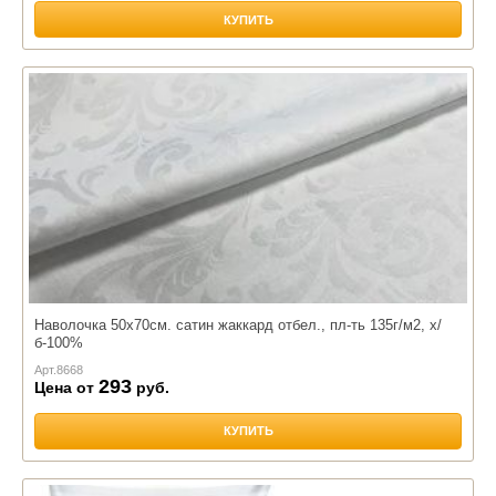
КУПИТЬ
Наволочка 50х70см. сатин жаккард отбел., пл-ть 135г/м2, х/
б-100%
Арт.
8668
293
Цена от
руб.
КУПИТЬ