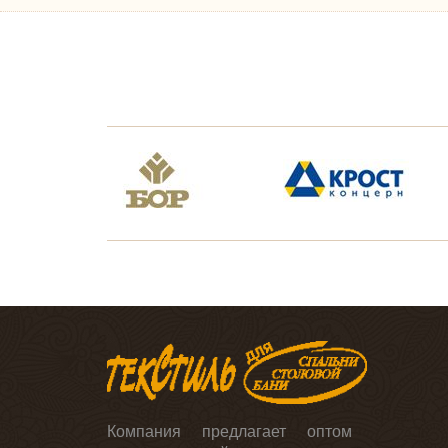
ОРТОПЕДИЧЕСКИЕ
Коллекция с эффектом
памяти
Коллекция "ORTOVITEX"
Коллекция "Гречневая
лузга"
Автоподушки
Эконаполнители
Иные изделия
ПЛЕДЫ
Шерстяные
Акриловые
Хлопковые
Вязанные
Микрофибра
Флисовые
Меховые
Детские
Компания предлагает оптом
Для пикника