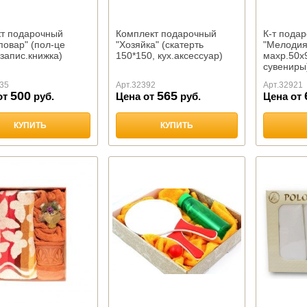
кт подарочный
Комплект подарочный
К-т пода
овар" (пол-це
"Хозяйка" (скатерть
"Мелодия
 запис.книжка)
150*150, кух.аксессуар)
махр.50х
сувениры
35
Арт.
32392
Арт.
32921
500
565
от
руб.
Цена от
руб.
Цена от
КУПИТЬ
КУПИТЬ