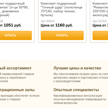
ект подарочный
Комплект подарочный
Комплект
ичок" (п-це 50*90,
"Точный удар" (полотенце
"Романтик
, домовичок
70*140, набор теннис,
150*200 (
ирный)
бутыль)
аксессуар
08
Арт.
40003
Арт.
32355-
1051
1160
от
руб.
Цена от
руб.
Цена от
КУПИТЬ
КУПИТЬ
ый ассортимент
Лучшие цены и качество
0
наименований товаров
Мы обеспечиваем лучшие цены за сче
нных и зарубежных
дилерских скидок и партнерских отно
телей
с производителями
трационные залы
Опытные специалисты
 выкладка обеспечит полное
Квалифицированные консультации
ение о товарах
опытных менеджеров-товароведов по
любым вопросам