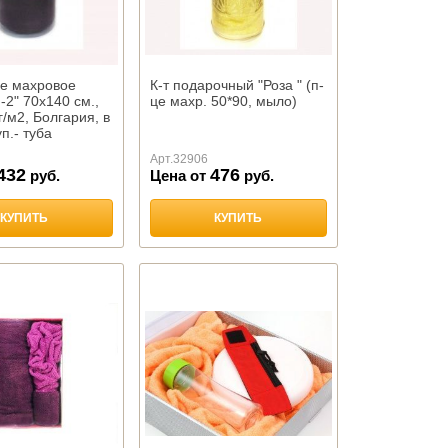
е махровое
К-т подарочный "Роза " (п-
2" 70х140 см.,
це махр. 50*90, мыло)
г/м2, Болгария, в
п.- туба
Арт.
32906
432
476
руб.
Цена от
руб.
КУПИТЬ
КУПИТЬ