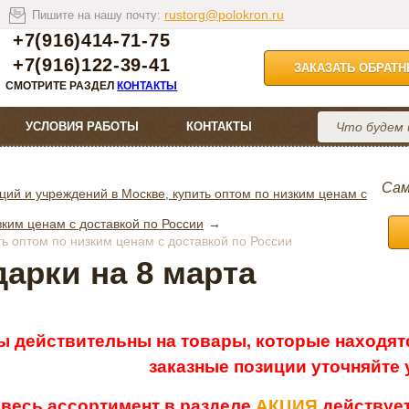
rustorg@polokron.ru
Пишите на нашу почту:
+7(916)414-71-75
+7(916)122-39-41
ЗАКАЗАТЬ ОБРАТ
СМОТРИТЕ РАЗДЕЛ
КОНТАКТЫ
УСЛОВИЯ РАБОТЫ
КОНТАКТЫ
Сам
ций и учреждений в Москве, купить оптом по низким ценам с
зким ценам с доставкой по России
ть оптом по низким ценам с доставкой по России
арки на 8 марта
ы действительны на товары, которые находятс
заказные позиции уточняйте
 весь ассортимент в разделе
АКЦИЯ
действует