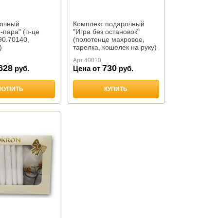
рочный
Комплект подарочный
-пара" (п-це
"Игра без остановок"
90.70140,
(полотенце махровое,
)
тарелка, кошелек на руку)
Арт.
40010
628
730
руб.
Цена от
руб.
КУПИТЬ
КУПИТЬ