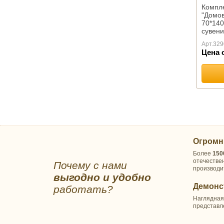
Компл
Лебяжий пух
"Домов
Льняное волокно
70*140
Файбер
сувен
Хлопок
Арт.
329
Цена 
ОДЕЯЛА КАМВОЛЬНЫЕ
Байковые
Шерстяные
ПОДУШКИ ПРЕМИУМ
ПОДУШКИ КОМФОРТ
Бамбуковое волокно
Лебяжий пух
Огромн
Льняное волокно
Более
150
Файбер
отечестве
Почему с нами
Эконом
производи
выгодно и удобно
Пухо-перовые подушки
Демонс
работать?
Подушки Шелк оптом
Наглядная
Подушки Эвкалипт оптом
представл
ПОДУШКИ