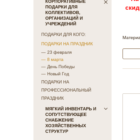
ПОСТЕЛЬНОЕ БЕЛЬЕ
КОРПОРАТИВНЫЕ
скид
ПОДАРКИ ДЛЯ
Детское
КОЛЛЕКТИВОВ,
КПБ Голд Текс
ОРГАНИЗАЦИЙ И
коллекция Сатин-жаккард
УЧРЕЖДЕНИЙ
однотонный
ПОДАРКИ ДЛЯ КОГО:
коллекция Сатин "COLORS
Материа
ПОДАРКИ НА ПРАЗДНИК
OF LIFE"
коллекция Батист
23 февраля
"CAMBRAI"
8 марта
коллекция Бамбук
День Победы
коллекция Перкаль
Новый Год
коллекция Поплин
ПОДАРКИ НА
коллекция Сатин-жаккард
ПРОФЕССИОНАЛЬНЫЙ
набивной
ПРАЗДНИК
Отдельные предметы Голд
МЯГКИЙ ИНВЕНТАРЬ И
Текс
СОПУТСТВУЮЩЕЕ
КПБ Фланель
СНАБЖЕНИЕ
Махровые простыни
ХОЗЯЙСТВЕННЫХ
Отдельные предметы
СТРУКТУР
постельного белья