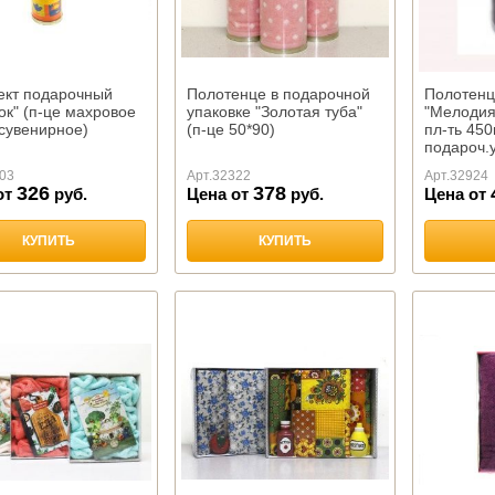
ект подарочный
Полотенце в подарочной
Полотенц
ок" (п-це махровое
упаковке "Золотая туба"
"Мелодия-
сувенирное)
(п-це 50*90)
пл-ть 450
подароч.у
03
Арт.
32322
Арт.
32924
326
378
от
руб.
Цена от
руб.
Цена от
КУПИТЬ
КУПИТЬ