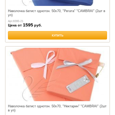
Наволочка батист однотон. 50х70, "Регата" "CAMBRAI" (2шт в
уп)
Арт.
8395-21
1595
Цена от
руб.
КУПИТЬ
Наволочка батист однотон. 50х70, "Нектарин" "CAMBRAI" (2шт
в уп)