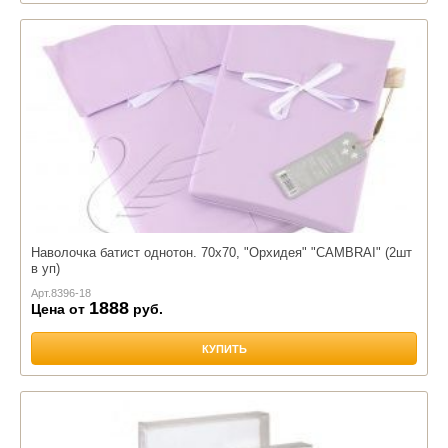
Наволочка батист однотон. 70х70, "Орхидея" "CAMBRAI" (2шт
в уп)
Арт.
8396-18
1888
Цена от
руб.
КУПИТЬ