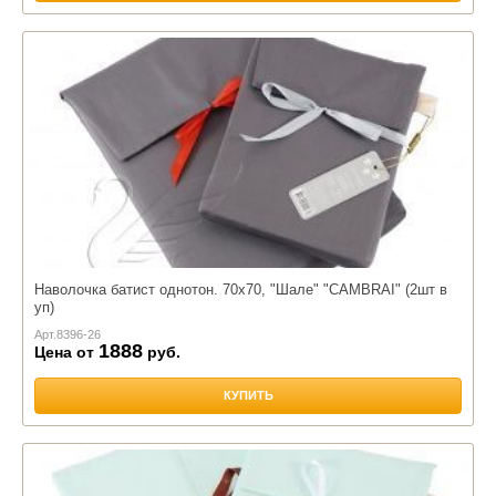
Наволочка батист однотон. 70х70, "Шале" "CAMBRAI" (2шт в
уп)
Арт.
8396-26
1888
Цена от
руб.
КУПИТЬ