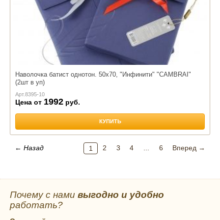
Наволочка батист однотон. 50х70, "Инфинити" "CAMBRAI"
(2шт в уп)
Арт.
8395-10
1992
Цена от
руб.
КУПИТЬ
← Назад
2
3
4
...
6
Вперед →
1
Почему с нами
выгодно и удобно
работать?