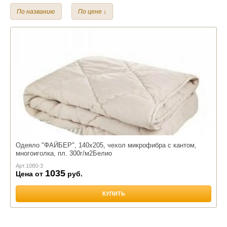
1,5 спальный
2,0 спальный
Евро
По названию
По цене ↓
Наполнитель:
Файбер
Чехол:
Тик
Полиэстр
Микрофибра
Одеяло "ФАЙБЕР", 140х205, чехол микрофибра с кантом,
многоиголка, пл. 300г/м2Белио
Арт.
1080-3
1035
Цена от
руб.
КУПИТЬ