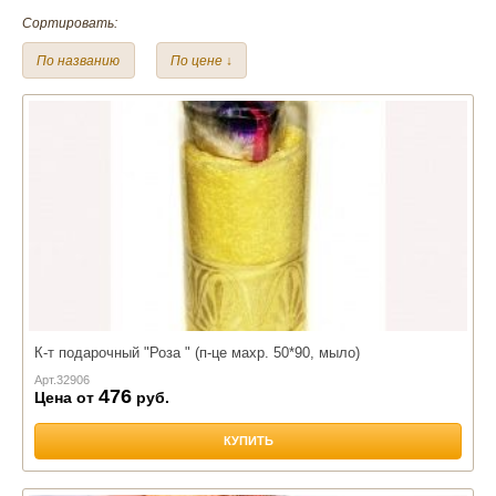
Материал:
Сортировать:
Лен
Махра
По названию
По цене ↓
К-т подарочный "Роза " (п-це махр. 50*90, мыло)
Арт.
32906
476
Цена от
руб.
КУПИТЬ