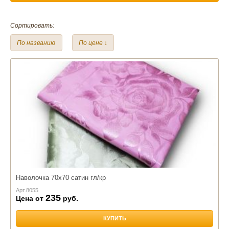
Материал:
Сортировать:
Сатин Colors of life
Сатин
Тик
По названию
По цене ↓
Размер:
Евро
Наволочка 70х70 сатин гл/кр
Арт.
8055
235
Цена от
руб.
КУПИТЬ