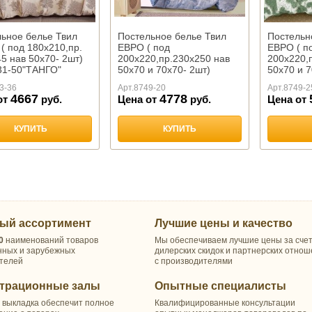
ьное белье Твил
Постельное белье Твил
Постельн
. ( под 180х210,пр.
ЕВРО ( под
ЕВРО ( п
5 нав 50х70- 2шт)
200х220,пр.230х250 нав
200х220,
31-50"ТАНГО"
50х70 и 70х70- 2шт)
50х70 и 7
арт.1827"ТАНГО"
арт.1891
3-36
Арт.
8749-20
Арт.
8749-2
4667
4778
от
руб.
Цена от
руб.
Цена от
КУПИТЬ
КУПИТЬ
ый ассортимент
Лучшие цены и качество
0
наименований товаров
Мы обеспечиваем лучшие цены за сче
нных и зарубежных
дилерских скидок и партнерских отно
телей
с производителями
трационные залы
Опытные специалисты
 выкладка обеспечит полное
Квалифицированные консультации