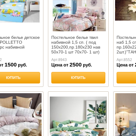
ьное белье детское
Постельное белье твил
Постельн
, POLLETTO
набивной 1,5 сп. ( под
наб 1,5 с
рс набивной
150х200,пр.180х230 нав
пр.160х22
50х70-1 шт 70х70- 1 шт)
2шт.)"ТА
"ТАНГО"
2
Арт.
8943
Арт.
8552
1500
2500
от
руб.
Цена от
руб.
Цена от
КУПИТЬ
КУПИТЬ