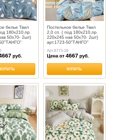
ое белье Твил
Постельное белье Твил
 под 180х210,пр.
2,0 сп. ( под 180х210,пр.
ав 50х70- 2шт)
220х245 нав 50х70- 2шт)
-50"ТАНГО"
арт.1723-50"ТАНГО"
5
Арт.
8773-28
4667
4667
руб.
Цена от
руб.
КУПИТЬ
КУПИТЬ