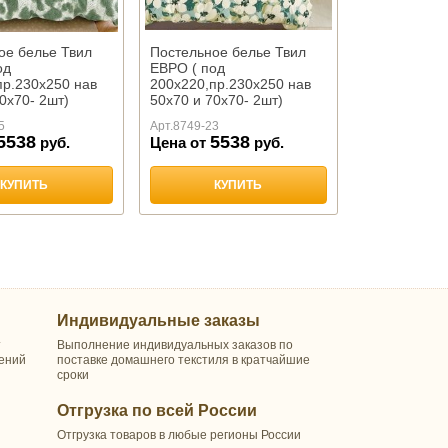
ое белье Твил
Постельное белье Твил
од
ЕВРО ( под
пр.230х250 нав
200х220,пр.230х250 нав
0х70- 2шт)
50х70 и 70х70- 2шт)
"ТАНГО"
арт.1838"ТАНГО"
5
Арт.
8749-23
5538
5538
руб.
Цена от
руб.
КУПИТЬ
КУПИТЬ
Индивидуальные заказы
т
Выполнение индивидуальных заказов по
шений
поставке домашнего текстиля в кратчайшие
сроки
Отгрузка по всей России
Отгрузка товаров в любые регионы России