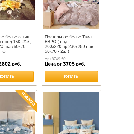
ое белье сатин
Постельное белье Твил
п.( под.150х215,
ЕВРО ( под
0, нав.50х70-
200х220,пр.230х250 нав
НГО"
50х70 - 2шт)
арт.1829"ТАНГО"
Арт.
8749-50
2802
3705
руб.
Цена от
руб.
КУПИТЬ
КУПИТЬ