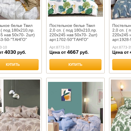
ьное белье Твил
Постельное белье Твил
Постельн
. ( под 180х210,пр.
2,0 сп. ( под 180х210,пр.
2,0 сп. (
5 нав 50х70- 2шт)
220х245 нав 50х70- 2шт)
220х245 н
53-50-"ТАНГО"
арт.1702-50"ТАНГО"
арт.1928
3-10
Арт.
8773-33
Арт.
8773-3
4030
4667
от
руб.
Цена от
руб.
Цена от
КУПИТЬ
КУПИТЬ