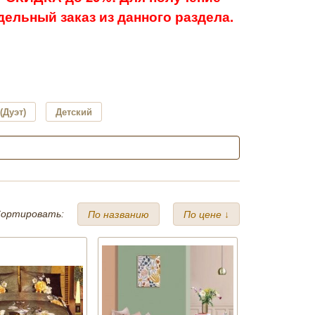
ельный заказ из данного раздела.
(Дуэт)
Детский
ортировать:
По названию
По цене ↓