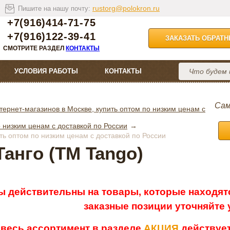
rustorg@polokron.ru
Пишите на нашу почту:
+7(916)414-71-75
+7(916)122-39-41
ЗАКАЗАТЬ ОБРАТ
СМОТРИТЕ РАЗДЕЛ
КОНТАКТЫ
УСЛОВИЯ РАБОТЫ
КОНТАКТЫ
Сам
тернет-магазинов в Москве, купить оптом по низким ценам с
 низким ценам с доставкой по России
ть оптом по низким ценам с доставкой по России
анго (ТМ Tango)
ы действительны на товары, которые находятс
заказные позиции уточняйте
 весь ассортимент в разделе
АКЦИЯ
действует