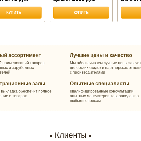
КУПИТЬ
КУПИТЬ
ый ассортимент
Лучшие цены и качество
0
наименований товаров
Мы обеспечиваем лучшие цены за сче
нных и зарубежных
дилерских скидок и партнерских отно
телей
с производителями
трационные залы
Опытные специалисты
 выкладка обеспечит полное
Квалифицированные консультации
ение о товарах
опытных менеджеров-товароведов по
любым вопросам
Клиенты