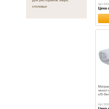
Для ресторанов, кафе,
Военным и спецслужбам
КПБ Атра
Арт.
503
столовых
День авиации
Цена 
Детская серия
День железнодорожника
Перкаль
День космонавтики
Поплин
День медика
Сатин
День металлурга
КПБ Иваново
День нефтяника
КПБ Миланика
День работников морского
КПБ Танго
и речного флота
КПБ Шуйская бязь
День строителя
КПБ Эконом
День учителя и выпускной
Отельная группа
День энергетика
постельного белья (сатин,
перкаль, ранфорс)
ПОЛОТЕНЦА
Детские полотенца оптом
Матрас
Вафельные
чехол 
х/б-бе
Льняные
Махровые Германия
Арт.
500
Махровые Бразилия
Цена 