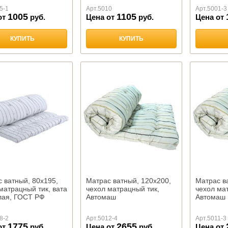
5-1
Арт.
5010
Арт.
5001-3
1005
1105
от
руб.
Цена от
руб.
Цена от
КУПИТЬ
КУПИТЬ
 ватный, 80х195,
Матрас ватный, 120х200,
Матрас в
матрацный тик, вата
чехол матрацный тик,
чехол ма
лая, ГОСТ РФ
Автомаш
Автомаш
8-2
Арт.
5012-4
Арт.
5011-3
1775
2655
от
руб.
Цена от
руб.
Цена от