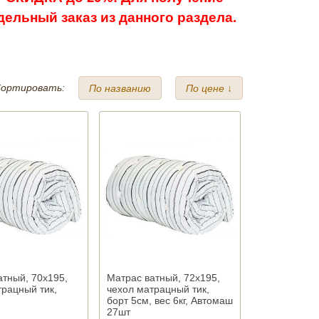
ельный заказ из данного раздела.
ортировать:
По названию
По цене ↓
атный, 70х195,
Матрас ватный, 72х195,
трацный тик,
чехол матрацный тик,
борт 5см, вес 6кг, Автомаш
27шт