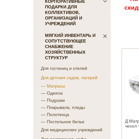
ПОСТЕЛЬНОЕ БЕЛЬЕ
КОРПОРАТИВНЫЕ
скид
ПОДАРКИ ДЛЯ
Детское
КОЛЛЕКТИВОВ,
КПБ Голд Текс
ОРГАНИЗАЦИЙ И
коллекция Сатин-жаккард
УЧРЕЖДЕНИЙ
однотонный
ПОДАРКИ ДЛЯ КОГО:
МЯГКИЙ ИНВЕНТАРЬ И
коллекция Сатин "COLORS
СОПУТСТВУЮЩЕЕ
Женщинам
OF LIFE"
СНАБЖЕНИЕ
Коллегам
коллекция Батист
ХОЗЯЙСТВЕННЫХ
Мужчинам
СТРУКТУР
"CAMBRAI"
Партнерам
коллекция Бамбук
Для гостиниц и отелей
Руководителю
коллекция Перкаль
Для детских садов, лагерей
ПОДАРКИ НА ПРАЗДНИК
коллекция Поплин
Матрасы
коллекция Сатин-жаккард
23 февраля
Одеяла
набивной
8 марта
Подушки
Отдельные предметы Голд
День Победы
Покрывала, пледы
Текс
Новый Год
Полотенца
КПБ Фланель
ПОДАРКИ НА
Д.Матр
Постельное белье
Махровые простыни
ПРОФЕССИОНАЛЬНЫЙ
чехол 
Для медицинских учреждений
Отдельные предметы
ПРАЗДНИК
постельного белья