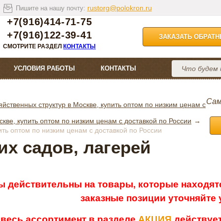
rustorg@polokron.ru
Пишите на нашу почту:
+7(916)414-71-75
+7(916)122-39-41
ЗАКАЗАТЬ ОБРАТ
СМОТРИТЕ РАЗДЕЛ
КОНТАКТЫ
УСЛОВИЯ РАБОТЫ
КОНТАКТЫ
Сам
йственных структур в Москве, купить оптом по низким ценам с
скве, купить оптом по низким ценам с доставкой по России
ить оптом по низким ценам с доставкой по России
их садов, лагерей
ы действительны на товары, которые находятс
заказные позиции уточняйте
 весь ассортимент в разделе
АКЦИЯ
действует