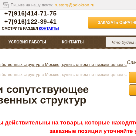
rustorg@polokron.ru
Пишите на нашу почту:
+7(916)414-71-75
+7(916)122-39-41
ЗАКАЗАТЬ ОБРАТ
СМОТРИТЕ РАЗДЕЛ
КОНТАКТЫ
УСЛОВИЯ РАБОТЫ
КОНТАКТЫ
Сам
йственных структур в Москве, купить оптом по низким ценам с
йственных структур в Москве, купить оптом по низким ценам с
и сопутствующее
венных структур
ы действительны на товары, которые находятс
заказные позиции уточняйте