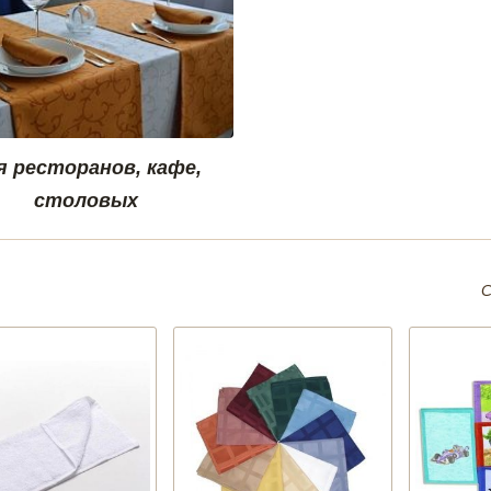
я ресторанов, кафе,
столовых
С