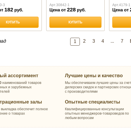
0-3
Арт.
30842-1
Арт.
4179-1
182
228
от
руб.
Цена от
руб.
Цена от
КУПИТЬ
КУПИТЬ
зад
2
3
4
...
7
1
ый ассортимент
Лучшие цены и качество
0
наименований товаров
Мы обеспечиваем лучшие цены за сче
нных и зарубежных
дилерских скидок и партнерских отно
телей
с производителями
трационные залы
Опытные специалисты
 выкладка обеспечит полное
Квалифицированные консультации
ение о товарах
опытных менеджеров-товароведов по
любым вопросам