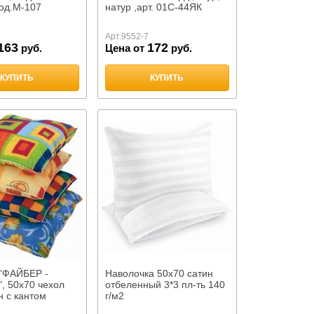
мод.М-107
натур ,арт. 01С-44ЯК
Арт.
9552-7
163
172
руб.
Цена от
руб.
КУПИТЬ
КУПИТЬ
"ФАЙБЕР -
Наволочка 50х70 сатин
 50х70 чехол
отбеленный 3*3 пл-ть 140
н с кантом
г/м2