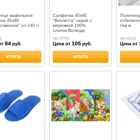
енце вафельное
Салфетка 45х45
Полотенц
ное 45х80
"Виолетта" серая с
отбеленн
ственное" пл.140 г/
мережкой,100%
г/кв.м
хлопок,Вологда
2
Арт.
9763
Арт.
6224
94
105
от
руб.
Цена от
руб.
Цена от
КУПИТЬ
КУПИТЬ