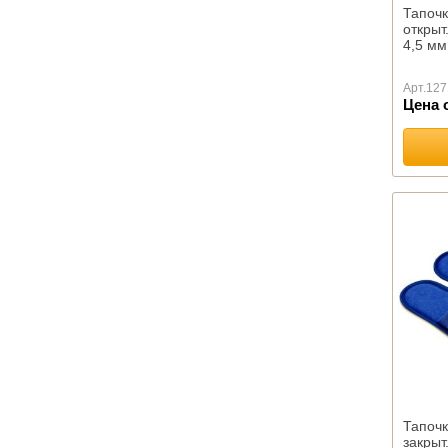
ПОДУШКИ
Тапочк
открыт
ОРТОПЕДИЧЕСКИЕ
4,5 мм
Коллекция с эффектом
памяти
Арт.
127
Цена 
Коллекция "ORTOVITEX"
Коллекция "Гречневая
лузга"
Автоподушки
Эконаполнители
Иные изделия
ПЛЕДЫ
Шерстяные
Акриловые
Хлопковые
Вязанные
Микрофибра
Флисовые
Меховые
Тапочк
Детские
закрыт