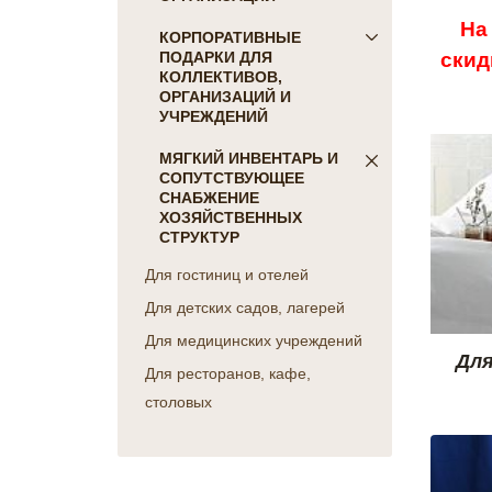
На
ПОСТЕЛЬНОЕ БЕЛЬЕ
КОРПОРАТИВНЫЕ
скид
ПОДАРКИ ДЛЯ
Детское
КОЛЛЕКТИВОВ,
КПБ Голд Текс
ОРГАНИЗАЦИЙ И
коллекция Сатин-жаккард
УЧРЕЖДЕНИЙ
однотонный
ПОДАРКИ ДЛЯ КОГО:
МЯГКИЙ ИНВЕНТАРЬ И
коллекция Сатин "COLORS
СОПУТСТВУЮЩЕЕ
Женщинам
OF LIFE"
СНАБЖЕНИЕ
Коллегам
коллекция Батист
ХОЗЯЙСТВЕННЫХ
Мужчинам
СТРУКТУР
"CAMBRAI"
Партнерам
коллекция Бамбук
Для гостиниц и отелей
Руководителю
коллекция Перкаль
Для детских садов, лагерей
ПОДАРКИ НА ПРАЗДНИК
коллекция Поплин
Для медицинских учреждений
коллекция Сатин-жаккард
23 февраля
Для
набивной
8 марта
Для ресторанов, кафе,
Отдельные предметы Голд
День Победы
столовых
Текс
Новый Год
КПБ Фланель
ПОДАРКИ НА
Махровые простыни
ПРОФЕССИОНАЛЬНЫЙ