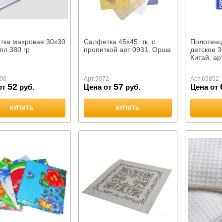
тка махровая 30х30
Салфетка 45х45, тк. с
Полотенц
пл.380 гр
пропиткой арт 0931, Орша
детское 
Китай, ар
00
Арт.
9072
Арт.
69852
52
57
от
руб.
Цена от
руб.
Цена от
КУПИТЬ
КУПИТЬ