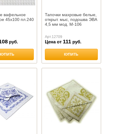
е вафельное
Тапочки махровые белые,
ое 45х100 пл.240
открыт. мыс, подошва ЭВА
4,5 мм мод. М-106
Арт.
12709
108
111
руб.
Цена от
руб.
КУПИТЬ
КУПИТЬ