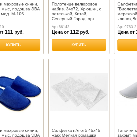
и махровые синии,
Полотенце велюровое
Салфетка
. мыс, подошва ЭВА
набив. 34х72, Хрюшки, с
"Виолетта
 мод. М-106
петелькой, Китай,
мережко
Северный Город, арт.
хлопок,В
LI10-347ВЗ
10
Арт.
66143
Арт.
9763-2
111
112
от
руб.
Цена от
руб.
Цена от
КУПИТЬ
КУПИТЬ
и махровые синии,
Салфетка п/л отб 45х45
Тапочки 
. мыс, подошва ЭВА
жакк Мелкая ромашка
закрыт. 