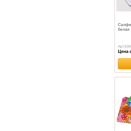
Махровые Бразилия
Махровые Египет
Махровые Китай
Салфе
Махровые Россия
белая 
Махровые Туркмения
Махровые Турция
Махровые Узбекистан
Арт.
630
Цена 
Абу Даби
Баракат-текс
Махровые салфетки
Полотенца Х/Б жаккард
ОДЕЯЛА ПРЕМИУМ
ОДЕЯЛА КОМФОРТ
Одеяла Кукуруза оптом
Одеяла Шелк оптом
Детские
Бамбуковое волокно
Верблюжья шерсть
Натуральный пух