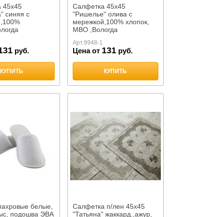
 45х45
Салфетка 45х45
" синяя с
"Ришелье" олива с
й,100%
мережкой,100% хлопок,
ологда
МВО ,Вологда
Арт.
9948-1
131
131
руб.
Цена от
руб.
КУПИТЬ
КУПИТЬ
махровые белые,
Салфетка п/лен 45х45
мыс, подошва ЭВА
"Татьяна" жаккард.,ажур,