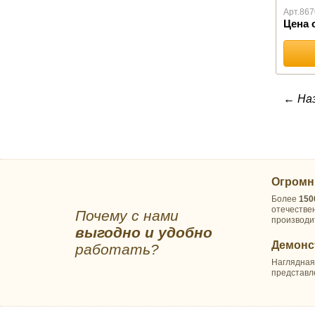
Водонепроницаемые/
Арт.
867
Аквастоп
Цена 
Файбер
Шерсть
СКАТЕРТИ И САЛФЕТКИ
Прямоугольные
← На
Квадратные
Круглые
Овальные
Салфетки
ТЕКСТИЛЬ ДЛЯ КУХНИ
Огромн
Наборы для кухни
Более
150
Полотенца для кухни
отечестве
Почему с нами
производи
Прихватки и фартуки
выгодно и удобно
оптом
Демонс
работать?
ХАЛАТЫ
Наглядная
представл
Махровые
Вафельные
Трикотаж