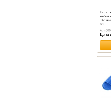
Овечья шерсть
Лебяжий пух
Полот
набив
Льняное волокно
"Хозяй
Файбер
м2
Хлопок
Арт.
600
Цена 
ОДЕЯЛА КАМВОЛЬНЫЕ
Байковые
Шерстяные
ПОДУШКИ ПРЕМИУМ
ПОДУШКИ КОМФОРТ
Бамбуковое волокно
Лебяжий пух
Льняное волокно
Файбер
Эконом
Пухо-перовые подушки
Подушки Шелк оптом
Подушки Эвкалипт оптом