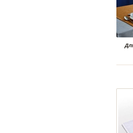
Отдельные предметы
ПРАЗДНИК
постельного белья
Военным и спецслужбам
КПБ Атра
День авиации
Детская серия
День железнодорожника
Перкаль
День космонавтики
Поплин
День медика
Сатин
Дл
День металлурга
КПБ Иваново
День нефтяника
КПБ Миланика
День работников морского
КПБ Танго
и речного флота
КПБ Шуйская бязь
День строителя
КПБ Эконом
День учителя и выпускной
Отельная группа
День энергетика
постельного белья (сатин,
перкаль, ранфорс)
ПОЛОТЕНЦА
Детские полотенца оптом
Вафельные
Льняные
Махровые Германия