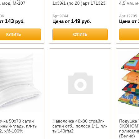
. мод. М-107
1х39/1 (по 20 )арт 171323
4,5 мм. 
06
Арт.
9744
Арт.
12705
143
149
от
руб.
Цена от
руб.
Цена от
КУПИТЬ
КУПИТЬ
чка 50х70 сатин
Наволочка 40х80 страйп-
Подушка 
нный-гладь, пл-ть
сатин отб., полоса 1*1, пл-
ЭКОНОМ",
2, х/б-100%
ть 140г/м2
полисати
(Белио)