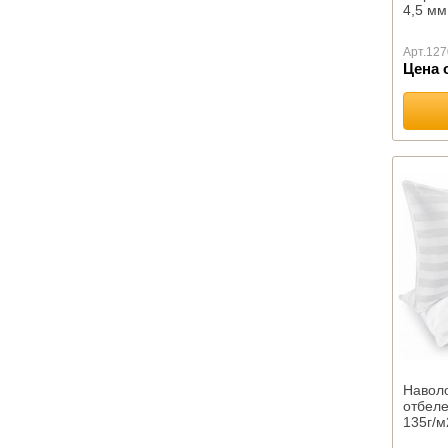
4,5 мм
Для пикника
ПОКРЫВАЛА
Арт.
127
Детские
Цена 
Гобеленовые
Комплекты для спальни
Меховые
Эконом-класса
Стеганые
Махровые
Велсофт
МАТРАСЫ
Ватные
РВ
Матрасы пружинные оптом
ППУ
НАМАТРАСНИКИ
Наволо
Бамбук
отбеле
135г/м
Алое Вера