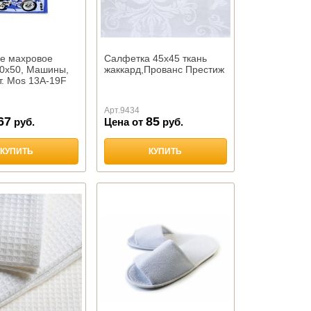
е махровое
Салфетка 45х45 ткань
30х50, Машины,
жаккард,Прованс Престиж
т. Mos 13A-19F
Арт.
9434
67
85
руб.
Цена от
руб.
КУПИТЬ
КУПИТЬ