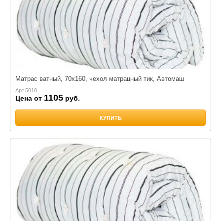
Матрас ватный, 70х160, чехол матрацный тик, Автомаш
Арт.
5010
1105
Цена от
руб.
КУПИТЬ