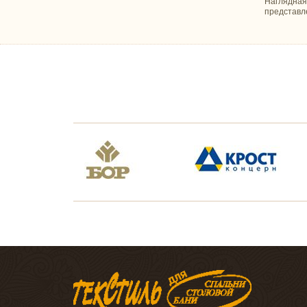
Наглядная
представл
Файбер
Шерсть
СКАТЕРТИ И САЛФЕТКИ
Прямоугольные
Квадратные
Круглые
Овальные
Салфетки
ТЕКСТИЛЬ ДЛЯ КУХНИ
Наборы для кухни
Полотенца для кухни
Прихватки и фартуки
оптом
ХАЛАТЫ
Махровые
Вафельные
Трикотаж
ТЕКСТИЛЬ ДЛЯ БАНИ