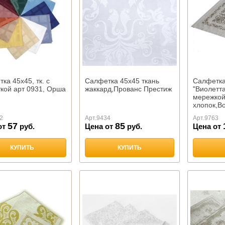
ка 45х45, тк. с
Салфетка 45х45 ткань
Салфетка
кой арт 0931, Орша
жаккард,Прованс Престиж
"Виолетта
мережко
хлопок,В
2
Арт.
9434
Арт.
9763
57
85
от
руб.
Цена от
руб.
Цена от
КУПИТЬ
КУПИТЬ