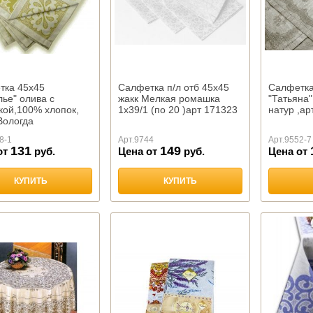
тка 45х45
Салфетка п/л отб 45х45
Салфетка
ье" олива с
жакк Мелкая ромашка
"Татьяна"
кой,100% хлопок,
1х39/1 (по 20 )арт 171323
натур ,ар
Вологда
8-1
Арт.
9744
Арт.
9552-7
131
149
от
руб.
Цена от
руб.
Цена от
КУПИТЬ
КУПИТЬ