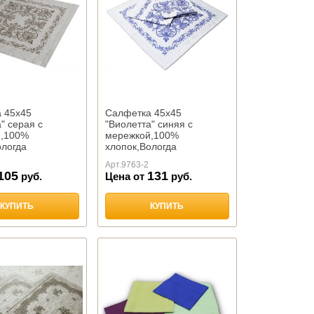
 45х45
Салфетка 45х45
" серая с
"Виолетта" синяя с
й,100%
мережкой,100%
ологда
хлопок,Вологда
Арт.
9763-2
105
131
руб.
Цена от
руб.
КУПИТЬ
КУПИТЬ