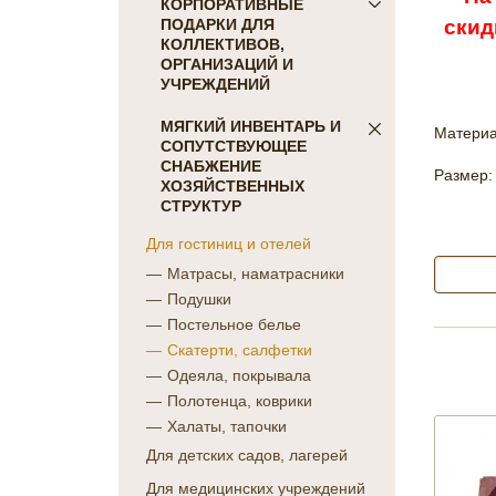
ПОСТЕЛЬНОЕ БЕЛЬЕ
КОРПОРАТИВНЫЕ
скид
ПОДАРКИ ДЛЯ
Детское
КОЛЛЕКТИВОВ,
КПБ Голд Текс
ОРГАНИЗАЦИЙ И
коллекция Сатин-жаккард
УЧРЕЖДЕНИЙ
однотонный
ПОДАРКИ ДЛЯ КОГО:
МЯГКИЙ ИНВЕНТАРЬ И
коллекция Сатин "COLORS
Материа
СОПУТСТВУЮЩЕЕ
Женщинам
OF LIFE"
СНАБЖЕНИЕ
Размер:
Коллегам
коллекция Батист
ХОЗЯЙСТВЕННЫХ
Мужчинам
СТРУКТУР
"CAMBRAI"
Партнерам
коллекция Бамбук
Для гостиниц и отелей
Руководителю
коллекция Перкаль
Матрасы, наматрасники
ПОДАРКИ НА ПРАЗДНИК
коллекция Поплин
Подушки
коллекция Сатин-жаккард
23 февраля
Постельное белье
набивной
8 марта
Скатерти, салфетки
Отдельные предметы Голд
День Победы
Одеяла, покрывала
Текс
Новый Год
Полотенца, коврики
КПБ Фланель
ПОДАРКИ НА
Халаты, тапочки
Махровые простыни
ПРОФЕССИОНАЛЬНЫЙ
Для детских садов, лагерей
Отдельные предметы
ПРАЗДНИК
постельного белья
Для медицинских учреждений