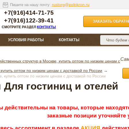
rustorg@polokron.ru
Пишите на нашу почту:
+7(916)414-71-75
+7(916)122-39-41
ЗАКАЗАТЬ ОБРАТ
СМОТРИТЕ РАЗДЕЛ
КОНТАКТЫ
УСЛОВИЯ РАБОТЫ
КОНТАКТЫ
Сам
йственных структур в Москве, купить оптом по низким ценам с
 купить оптом по низким ценам с доставкой по России
е, купить оптом по низким ценам с доставкой по России
 Для гостиниц и отелей
ы действительны на товары, которые находятс
заказные позиции уточняйте
 весь ассортимент в разделе
АКЦИЯ
действует