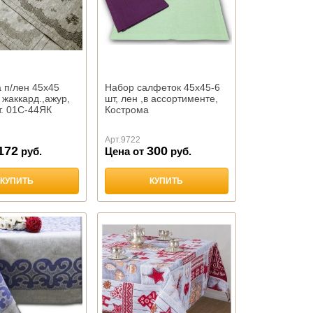
 п/лен 45х45
Набор салфеток 45х45-6
 жаккард.,ажур,
шт, лен ,в ассортименте,
т. 01С-44ЯК
Кострома
Арт.
9722
172
300
руб.
Цена от
руб.
КУПИТЬ
КУПИТЬ