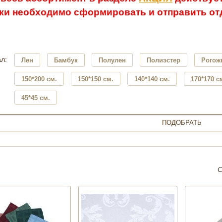
ки необходимо сформировать и отправить отд
л:
Лен
Бамбук
Полулен
Полиэстер
Рогож
150*200 см.
150*150 см.
140*140 см.
170*170 с
45*45 см.
С