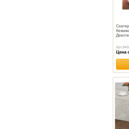
Лебяжий пух
Льняное волокно
Файбер
Хлопок
Скате
бежева
ОДЕЯЛА КАМВОЛЬНЫЕ
Декоте
Байковые
Шерстяные
Арт.
940
Цена 
ПОДУШКИ ПРЕМИУМ
ПОДУШКИ КОМФОРТ
Бамбуковое волокно
Лебяжий пух
Льняное волокно
Файбер
Эконом
Пухо-перовые подушки
Подушки Шелк оптом
Подушки Эвкалипт оптом
ПОДУШКИ