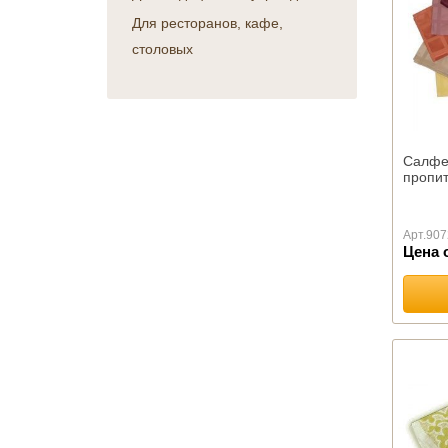
Военным и спецслужбам
КПБ Атра
Для ресторанов, кафе,
День авиации
Детская серия
столовых
День железнодорожника
Перкаль
День космонавтики
Поплин
День медика
Сатин
День металлурга
КПБ Иваново
День нефтяника
КПБ Миланика
Салфет
День работников морского
пропит
КПБ Танго
и речного флота
КПБ Шуйская бязь
День строителя
КПБ Эконом
Арт.
907
День учителя и выпускной
Отельная группа
Цена 
День энергетика
постельного белья (сатин,
перкаль, ранфорс)
ПОЛОТЕНЦА
Детские полотенца оптом
Вафельные
Льняные
Махровые Германия
Махровые Бразилия