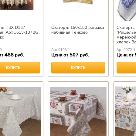
рть ПВХ D137
Скатерть 150х150 рогожка
Скатерть
я ,Арт.С613-137BG,
набивная,Тейково
"Ришелье
кс
мережко
хлопок,В
0
Арт.
9108-1
Арт.
9972-1
488
507
от
руб.
Цена от
руб.
Цена от
КУПИТЬ
КУПИТЬ