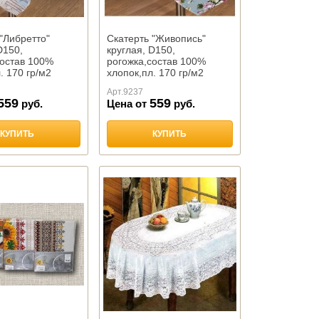
"Либретто"
Скатерть "Живопись"
D150,
круглая, D150,
состав 100%
рогожка,состав 100%
. 170 гр/м2
хлопок,пл. 170 гр/м2
,Тейково
Арт.
9237
559
559
руб.
Цена от
руб.
КУПИТЬ
КУПИТЬ