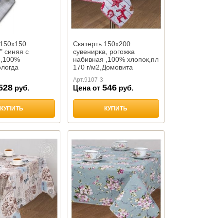
 150х150
Скатерть 150х200
" синяя с
сувенирка, рогожка
й,100%
набивная ,100% хлопок,пл
ологда
170 г/м2,Домовита
Арт.
9107-3
528
546
руб.
Цена от
руб.
КУПИТЬ
КУПИТЬ