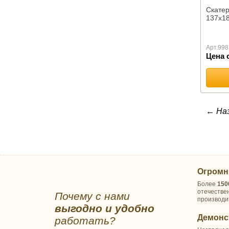
ПОКРЫВАЛА
Скатер
137х18
Детские
Гобеленовые
Комплекты для спальни
Арт.
998
Меховые
Цена 
Эконом-класса
Стеганые
Махровые
Велсофт
← На
МАТРАСЫ
Ватные
РВ
Матрасы пружинные оптом
ППУ
Огромн
НАМАТРАСНИКИ
Более
150
Бамбук
отечестве
Почему с нами
производи
Алое Вера
выгодно и удобно
Водонепроницаемые/
Демонс
работать?
Аквастоп