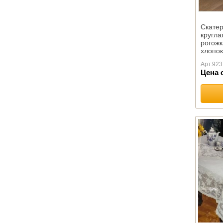
ОРТОПЕДИЧЕСКИЕ
Коллекция с эффектом
Скатер
памяти
кругла
Коллекция "ORTOVITEX"
рогожк
хлопок
Коллекция "Гречневая
,Тейко
лузга"
Арт.
923
Цена 
Автоподушки
Эконаполнители
Иные изделия
ПЛЕДЫ
Шерстяные
Акриловые
Хлопковые
Вязанные
Микрофибра
Флисовые
Меховые
Детские
Для пикника