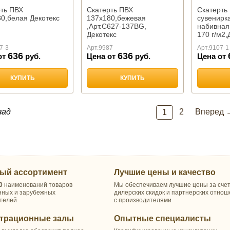
ть ПВХ
Скатерть ПВХ
Скатерть
0,белая Декотекс
137х180,бежевая
сувенирка
,Арт.С627-137BG,
набивная
Декотекс
170 г/м2
7-3
Арт.
9987
Арт.
9107-1
636
636
от
руб.
Цена от
руб.
Цена от
КУПИТЬ
КУПИТЬ
зад
2
Вперед 
1
ый ассортимент
Лучшие цены и качество
0
наименований товаров
Мы обеспечиваем лучшие цены за сче
нных и зарубежных
дилерских скидок и партнерских отно
телей
с производителями
трационные залы
Опытные специалисты