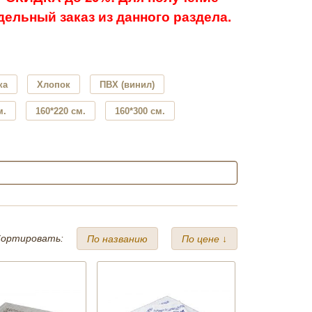
ельный заказ из данного раздела.
ка
Хлопок
ПВХ (винил)
м.
160*220 см.
160*300 см.
ортировать:
По названию
По цене ↓