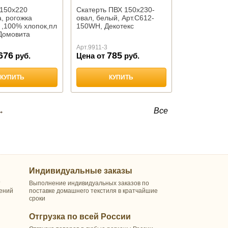
 150х220
Скатерть ПВХ 150х230-
, рогожка
овал, белый, Арт.С612-
 ,100% хлопок,пл
150WH, Декотекс
,Домовита
Арт.
9911-3
676
785
руб.
Цена от
руб.
КУПИТЬ
КУПИТЬ
→
Все
Индивидуальные заказы
т
Выполнение индивидуальных заказов по
шений
поставке домашнего текстиля в кратчайшие
сроки
Отгрузка по всей России