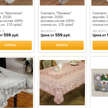
ть "Шантильи"
Скатерть "Прованс"
Скатерть 
я, D150,
круглая, D150,
круглая, 
а,состав 100%
рогожка,состав 100%
рогожка,
,пл. 170 гр/м2
хлопок,пл. 170 гр/м2
хлопок,пл
во
,Тейково
,Тейково
7-3
Арт.
9237-2
Арт.
9237-1
559
559
от
руб.
Цена от
руб.
Цена от
КУПИТЬ
КУПИТЬ