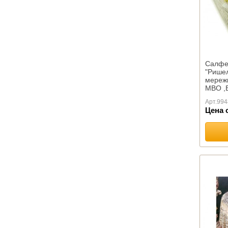
Махровые Египет
Махровые Китай
Махровые Россия
Махровые Туркмения
Махровые Турция
Салфе
Махровые Узбекистан
"Ришел
Абу Даби
мереж
Баракат-текс
МВО ,
Махровые салфетки
Арт.
994
Цена 
Полотенца Х/Б жаккард
ОДЕЯЛА ПРЕМИУМ
ОДЕЯЛА КОМФОРТ
Одеяла Кукуруза оптом
Одеяла Шелк оптом
Детские
Бамбуковое волокно
Верблюжья шерсть
Натуральный пух
Овечья шерсть