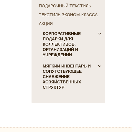
ПОДАРОЧНЫЙ ТЕКСТИЛЬ
ТЕКСТИЛЬ ЭКОНОМ-КЛАССА
АКЦИЯ
КОРПОРАТИВНЫЕ
ПОДАРКИ ДЛЯ
КОЛЛЕКТИВОВ,
ОРГАНИЗАЦИЙ И
УЧРЕЖДЕНИЙ
ПОДАРКИ ДЛЯ КОГО:
МЯГКИЙ ИНВЕНТАРЬ И
СОПУТСТВУЮЩЕЕ
Женщинам
СНАБЖЕНИЕ
Коллегам
ХОЗЯЙСТВЕННЫХ
Мужчинам
СТРУКТУР
Партнерам
Для гостиниц и отелей
Руководителю
Матрасы, наматрасники
ПОДАРКИ НА ПРАЗДНИК
Подушки
23 февраля
Постельное белье
8 марта
Скатерти, салфетки
День Победы