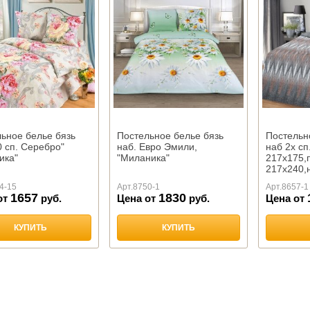
ьное белье бязь
Постельное белье бязь
Постельн
0 сп. Серебро"
наб. Евро Эмили,
наб 2х сп
ика"
"Миланика"
217х175,
217х240,
Готье " М
4-15
Арт.
8750-1
Арт.
8657-1
1657
1830
от
руб.
Цена от
руб.
Цена от
КУПИТЬ
КУПИТЬ