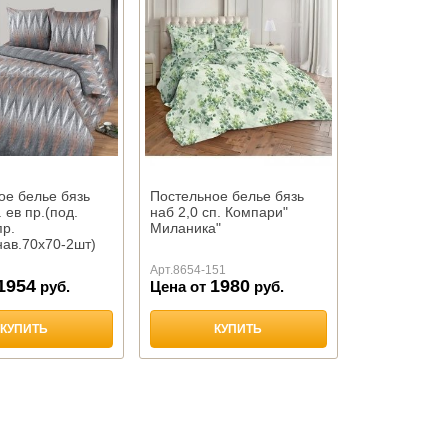
ое белье бязь
Постельное белье бязь
. ев пр.(под.
наб 2,0 сп. Компари"
пр.
Миланика"
нав.70х70-2шт)
иланика"
Арт.
8654-151
1954
1980
руб.
Цена от
руб.
КУПИТЬ
КУПИТЬ