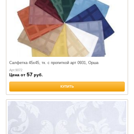
Наполнитель:
Файбер
Лебяжий пух
Чехол:
Бязь
Тик
Полиэстр
Микрофибра
Салфетка 45х45, тк. с пропиткой арт 0931, Орша
Арт.
9072
57
Цена от
руб.
КУПИТЬ