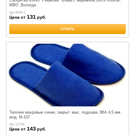
Салфетка 45х45 "Ришелье" олива с мережкой,100% хлопок,
МВО ,Вологда
Арт.
9948-1
131
Цена от
руб.
КУПИТЬ
Тапочки махровые синии, закрыт. мыс, подошва ЭВА 4,5 мм.
мод. М-107
Арт.
12706
143
Цена от
руб.