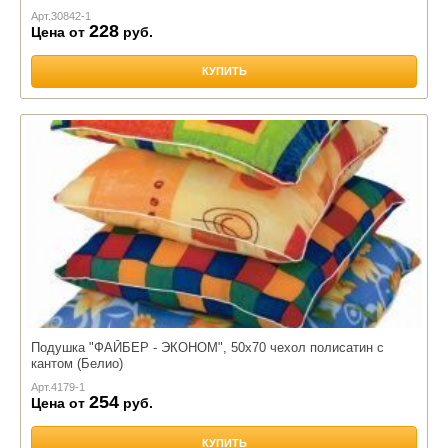
Арт.
30842-1
228
Цена от
руб.
КУПИТЬ
Подушка "ФАЙБЕР - ЭКОНОМ", 50х70 чехол полисатин с
кантом (Белио)
Арт.
4179-1
254
Цена от
руб.
КУПИТЬ