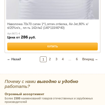
Наволочка 70х70 сатин 1*1,оптич.отбелка, Air-Jet,80% х/
б/20%п/э,, пл-ть 142г/м2 (140*110/40*40)
Арт.
8671-4
286
Цена от
руб.
КУПИТЬ
← Назад
2
3
4
...
6
Вперед →
1
Почему с нами
выгодно и удобно
работать?
Огромный ассортимент
Более
1500
наименований товаров отечественных и зарубежных
производителей